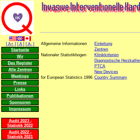
Allgemeine Informationen
Einleitung
[ A+ ]
[ A ]
[ A- ]
Zentren
Startseite
Nationaler Statistikbogen
Klinikkriterien
Wir
Diagnostische Herzkathe
Das Register
PTCA
Alle Zentren
New Devices
Meetings
for European Statistics 1996
Country Summary
Presse
Links
Publikationen
Sponsoren
Impressum
Audit 2023 -
Statistik 2022
Audit 2022 -
Statistik 2021